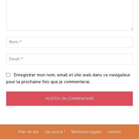
Commenter
:
No
:*
Ema
:*
Enregistrer mon nom, email et site web dans ce navigateur
pour la prochaine fois que je commenterai.
Plan de site
Qui suis-je ?
Mentions Légales
contact