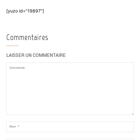
[yuzo id="19897"]
Commentaires
LAISSER UN COMMENTAIRE
Commenter
:
No
:*