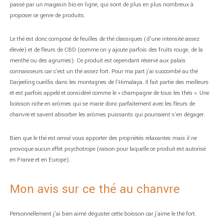
passé par un magasin bio en ligne, qui sont de plus en plus nombreux à
proposer ce genre de produits.
Le thé est donc composé de feuilles de thé classiques (d’une intensité assez
élevée) et de fleurs de CBD (comme on y ajoute parfois des fruits rouge, de la
menthe ou des agrumes). Ce produit est cependant réservé aux palais
connaisseurs car c’est un thé assez fort. Pour ma part j’ai succombé au thé
Darjeeling cueillis dans les montagnes de l’Himalaya. Il fait partie des meilleurs
et est parfois appelé et considéré comme le « champagne de tous les thés ». Une
boisson riche en arômes qui se marie donc parfaitement avec les fleurs de
chanvre et savent absorber les arômes puissants qui pourraient s’en dégager.
Bien que le thé est censé vous apporter des propriétés relaxantes mais il ne
provoque aucun effet psychotrope (raison pour laquelle ce produit est autorisé
en France et en Europe).
Mon avis sur ce thé au chanvre
Personnellement j’ai bien aimé déguster cette boisson car j’aime le thé fort.