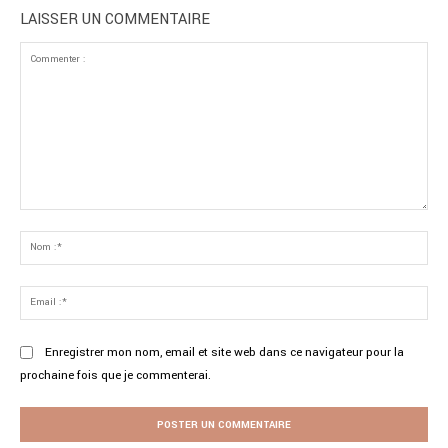
LAISSER UN COMMENTAIRE
Commenter
:
No
:*
Ema
:*
Enregistrer mon nom, email et site web dans ce navigateur pour la
prochaine fois que je commenterai.