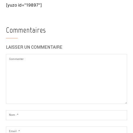
[yuzo id="19897"]
Commentaires
LAISSER UN COMMENTAIRE
Commenter
:
No
:*
Ema