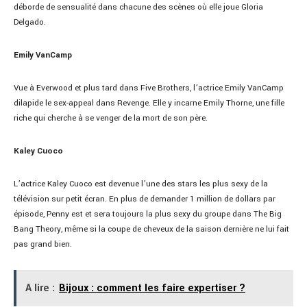
déborde de sensualité dans chacune des scènes où elle joue Gloria
Delgado.
Emily VanCamp
Vue à Everwood et plus tard dans Five Brothers, l’actrice Emily VanCamp
dilapide le sex-appeal dans Revenge. Elle y incarne Emily Thorne, une fille
riche qui cherche à se venger de la mort de son père.
Kaley Cuoco
L’actrice Kaley Cuoco est devenue l’une des stars les plus sexy de la
télévision sur petit écran. En plus de demander 1 million de dollars par
épisode, Penny est et sera toujours la plus sexy du groupe dans The Big
Bang Theory, même si la coupe de cheveux de la saison dernière ne lui fait
pas grand bien.
A lire :
Bijoux : comment les faire expertiser ?