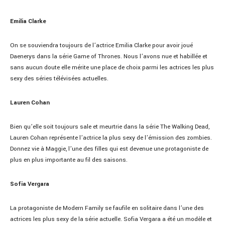
Emilia Clarke
On se souviendra toujours de l’actrice Emilia Clarke pour avoir joué
Daenerys dans la série Game of Thrones. Nous l’avons nue et habillée et
sans aucun doute elle mérite une place de choix parmi les actrices les plus
sexy des séries télévisées actuelles.
Lauren Cohan
Bien qu’elle soit toujours sale et meurtrie dans la série The Walking Dead,
Lauren Cohan représente l’actrice la plus sexy de l’émission des zombies.
Donnez vie à Maggie, l’une des filles qui est devenue une protagoniste de
plus en plus importante au fil des saisons.
Sofia Vergara
La protagoniste de Modern Family se faufile en solitaire dans l’une des
actrices les plus sexy de la série actuelle. Sofia Vergara a été un modèle et