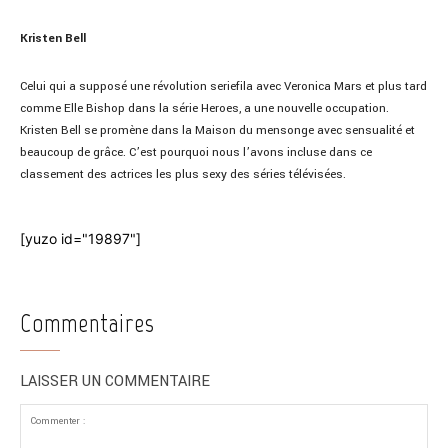
Kristen Bell
Celui qui a supposé une révolution seriefila avec Veronica Mars et plus tard
comme Elle Bishop dans la série Heroes, a une nouvelle occupation.
Kristen Bell se promène dans la Maison du mensonge avec sensualité et
beaucoup de grâce. C’est pourquoi nous l’avons incluse dans ce
classement des actrices les plus sexy des séries télévisées.
[yuzo id="19897"]
Commentaires
LAISSER UN COMMENTAIRE