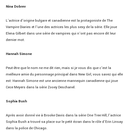
Nina Dobrev
L’actrice d’origine bulgare et canadienne est la protagoniste de The
Vampire Diaries et l’une des actrices les plus sexy de la série. Elle joue
Elena Gilbert dans une série de vampires qui n’ont pas encore dit leur
dernier mot.
Hannah Simone
Peut-être que le nom ne me dit rien, mais si je vous dis que c’est la
meilleure amie du personnage principal dans New Girl, vous savez qui elle
est. Hannah Simone est une ancienne mannequin canadienne qui joue
Cece Meyers dans la série Zooey Deschanel.
Sophia Bush
Après avoir donné vie à Brooke Davis dans la série One Tree Hill, l’actrice
Sophia Bush a trouvé sa place sur le petit écran dans le rôle d’Erin Linsay
dans la police de Chicago.