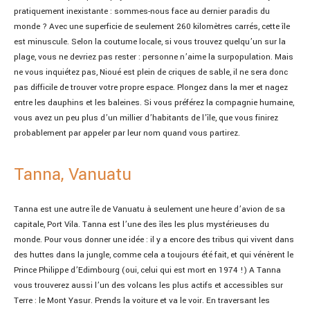
pratiquement inexistante : sommes-nous face au dernier paradis du
monde ? Avec une superficie de seulement 260 kilomètres carrés, cette île
est minuscule. Selon la coutume locale, si vous trouvez quelqu’un sur la
plage, vous ne devriez pas rester : personne n’aime la surpopulation. Mais
ne vous inquiétez pas, Nioué est plein de criques de sable, il ne sera donc
pas difficile de trouver votre propre espace. Plongez dans la mer et nagez
entre les dauphins et les baleines. Si vous préférez la compagnie humaine,
vous avez un peu plus d’un millier d’habitants de l’île, que vous finirez
probablement par appeler par leur nom quand vous partirez.
Tanna, Vanuatu
Tanna est une autre île de Vanuatu à seulement une heure d’avion de sa
capitale, Port Vila. Tanna est l’une des îles les plus mystérieuses du
monde. Pour vous donner une idée : il y a encore des tribus qui vivent dans
des huttes dans la jungle, comme cela a toujours été fait, et qui vénèrent le
Prince Philippe d’Edimbourg (oui, celui qui est mort en 1974 !) A Tanna
vous trouverez aussi l’un des volcans les plus actifs et accessibles sur
Terre : le Mont Yasur. Prends la voiture et va le voir. En traversant les