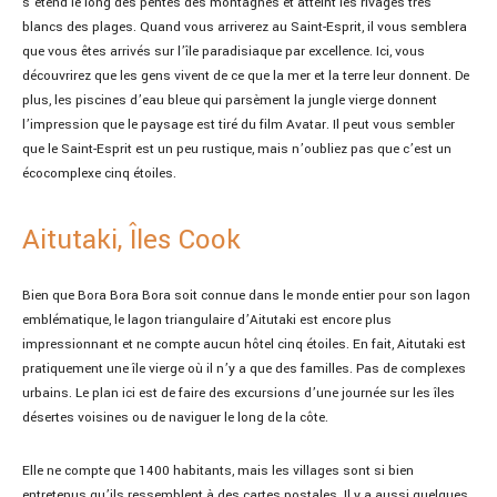
s’étend le long des pentes des montagnes et atteint les rivages très
blancs des plages. Quand vous arriverez au Saint-Esprit, il vous semblera
que vous êtes arrivés sur l’île paradisiaque par excellence. Ici, vous
découvrirez que les gens vivent de ce que la mer et la terre leur donnent. De
plus, les piscines d’eau bleue qui parsèment la jungle vierge donnent
l’impression que le paysage est tiré du film Avatar. Il peut vous sembler
que le Saint-Esprit est un peu rustique, mais n’oubliez pas que c’est un
écocomplexe cinq étoiles.
Aitutaki, Îles Cook
Bien que Bora Bora Bora soit connue dans le monde entier pour son lagon
emblématique, le lagon triangulaire d’Aitutaki est encore plus
impressionnant et ne compte aucun hôtel cinq étoiles. En fait, Aitutaki est
pratiquement une île vierge où il n’y a que des familles. Pas de complexes
urbains. Le plan ici est de faire des excursions d’une journée sur les îles
désertes voisines ou de naviguer le long de la côte.
Elle ne compte que 1400 habitants, mais les villages sont si bien
entretenus qu’ils ressemblent à des cartes postales. Il y a aussi quelques