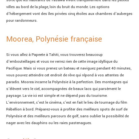
sorte que les habitants de Yasawa vivent tranquillement dans les petites
villes au bord de la plage, loin du bruit du monde. Les options
d’hébergement vont des îles privées cinq étoiles aux chambres d’auberges
pour randonneurs.
Moorea, Polynésie française
Si vous allez à Papeete à Tahiti, vous trouverez beaucoup
d’embouteillages et vous ne verrez rien de cette image idyllique du
Pacifique. Mais si vous prenez un bateau et naviguez pendant 40 minutes,
vous pouvez atteindre cet endroit de rêve qui répond à vos attentes de
paradis. Moorea incarne la Polynésie à la perfection. Des montagnes qui
s’élèvent vers le ciel, accompagnées de beaux lacs qui parsèment le
paysage. La vie ici est simple et ne dépend pas du tourisme.
L’environnement, c’est le cinéma, c’est en fait le lieu de tournage du film
Rébellion à bord. Préparez-vous à profiter des meilleurs spots de surf de
Polynésie et des meilleurs parcours de golf, sans oublier la possibilité de
nager avec les dauphins ou les raies pastenagues.