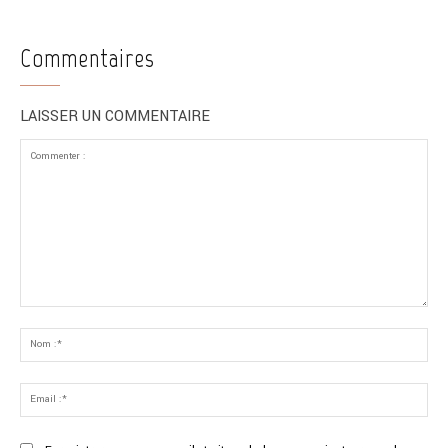
Commentaires
LAISSER UN COMMENTAIRE
Commenter
:
No
:*
Ema
:*