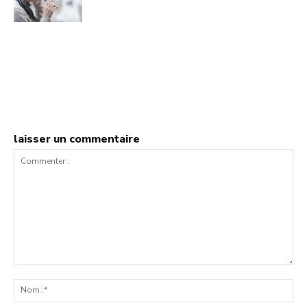
laisser un commentaire
Commenter
:
No
:*