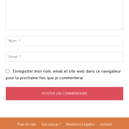
Commenter
:
No
:*
Ema
:*
Enregistrer mon nom, email et site web dans ce navigateur
pour la prochaine fois que je commenterai.
Plan de site
Qui suis-je ?
Mentions Légales
contact