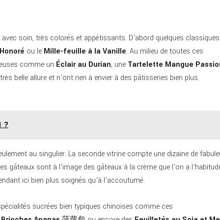
és avec soin, très colorés et appétissants. D’abord quelques classiques
-Honoré
ou le
Mille-feuille à la Vanille
. Au milieu de toutes ces
acieuses comme un
Éclair au Durian
, une
Tartelette Mangue Passio
très belle allure et n’ont rien à envier à des pâtisseries bien plus
1 ?
ulement au singulier. La seconde vitrine compte une dizaine de fabule
ces gâteaux sont à l’image des gâteaux à la crème que l’on a l’habitud
pendant ici bien plus soignés qu’à l’accoutumé.
 spécialités sucrées bien typiques chinoises comme ces
s
Brioches Ananas
菠蘿包 ou encore des
Feuilletés au Soja et M