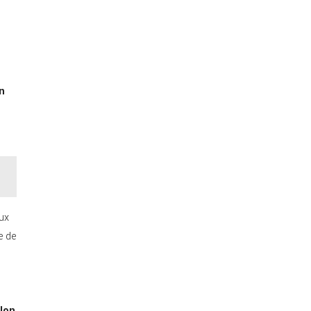
n
ux
e de
elon