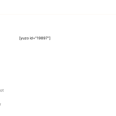
[yuzo id="19897"]
cot
r