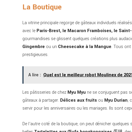
La Boutique
La vitrine principale regorge de gâteaux individuels réalis
avec le
Paris-Brest, le Macaron Framboises, le Saint
gourmandises se glissent quelques créations plus aud
Gingembre
ou un
Cheesecake à la Mangue
. Tous ont 
prestigieuses.
A lire :
Quel est le meilleur robot Moulinex de 202
Les pâtisseries de chez
Myu Myu
ne se conjuguent pas se
gâteaux à partager.
Délices aux fruits
ou
Myu Durian
, 
servir pour les anniversaires ou les mariages. Ils sont ce
De l’autre coté de la boutique, on peut dénicher quelques
belles
Tartelettes aux Œufs hongkongaises
蛋撻, de