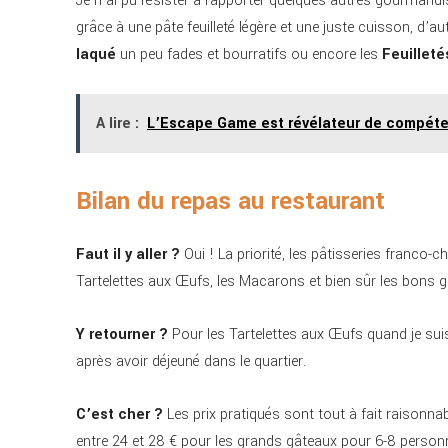
Je n’ai pu résister à rapporter quelques autres gourmandi
grâce à une pâte feuilleté légère et une juste cuisson, 
laqué
un peu fades et bourratifs ou encore les
Feuillet
A lire :
L’Escape Game est révélateur de compét
Bilan du repas au restaurant
Faut il y aller ?
Oui ! La priorité, les pâtisseries franco-c
Tartelettes aux Œufs, les Macarons et bien sûr les bons gr
Y retourner ?
Pour les Tartelettes aux Œufs quand je sui
après avoir déjeuné dans le quartier.
C’est cher ?
Les prix pratiqués sont tout à fait raisonna
entre 24 et 28 € pour les grands gâteaux pour 6-8 personn