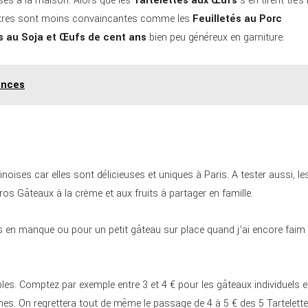
ses à la maison. Alors que les
Tartelettes aux Œufs
s’en tirent très 
d’autres sont moins convaincantes comme les
Feuilletés au Porc
és au Soja et Œufs de cent ans
bien peu généreux en garniture.
ences
hinoises car elles sont délicieuses et uniques à Paris. A tester aussi, le
os Gâteaux à la crème et aux fruits à partager en famille.
s en manque ou pour un petit gâteau sur place quand j’ai encore faim
bles. Comptez par exemple entre 3 et 4 € pour les gâteaux individuels e
es. On regrettera tout de même le passage de 4 à 5 € des 5 Tartelett