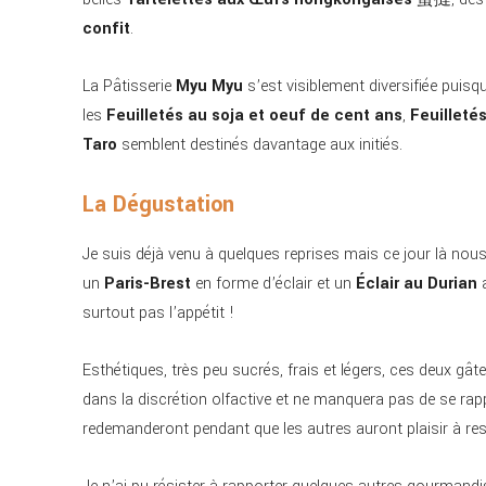
confit
.
La Pâtisserie
Myu Myu
s’est visiblement diversifiée puisq
les
Feuilletés au soja et oeuf de cent ans
,
Feuilleté
Taro
semblent destinés davantage aux initiés.
La Dégustation
Je suis déjà venu à quelques reprises mais ce jour là nou
un
Paris-Brest
en forme d’éclair et un
Éclair au Durian
a
surtout pas l’appétit !
Esthétiques, très peu sucrés, frais et légers, ces deux gât
dans la discrétion olfactive et ne manquera pas de se rap
redemanderont pendant que les autres auront plaisir à res