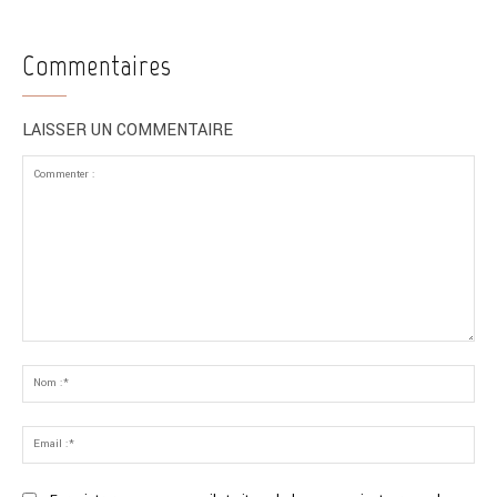
Commentaires
LAISSER UN COMMENTAIRE
Commenter
:
No
:*
Ema
:*