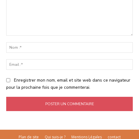
Commenter
:
No
:*
Ema
:*
Enregistrer mon nom, email et site web dans ce navigateur
pour la prochaine fois que je commenterai.
Plan de site
Qui suis-je ?
Mentions Légales
contact