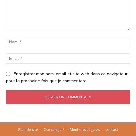
Commenter
:
No
:*
Ema
:*
Enregistrer mon nom, email et site web dans ce navigateur
pour la prochaine fois que je commenterai.
Plan de site
Qui suis-je ?
Mentions Légales
contact