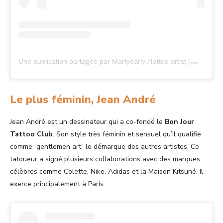
U
ne publication partagée par Martyearly /Tattoo artist (@martyearly)
Le plus féminin, Jean André
Jean André est un dessinateur qui a co-fondé le
Bon Jour
Tattoo Club
. Son style très féminin et sensuel qu’il qualifie
comme “gentlemen art” le démarque des autres artistes. Ce
tatoueur a signé plusieurs collaborations avec des marques
célèbres comme Colette, Nike, Adidas et la Maison Kitsuné. Il
exerce principalement à Paris.