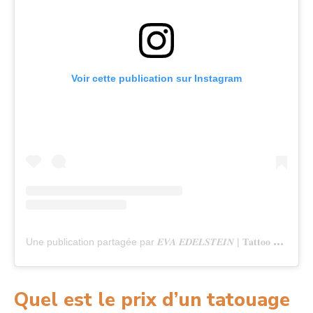
Voir cette publication sur Instagram
U
ne publication partagée par 𝑬𝑽𝑨 𝑬𝑫𝑬𝑳𝑺𝑻𝑬𝑰𝑵 | 𝐓𝐚𝐭𝐭𝐨𝐨 𝐀𝐫𝐭𝐢𝐬𝐭 (@eva_tattooist)
Quel est le prix d’un tatouage