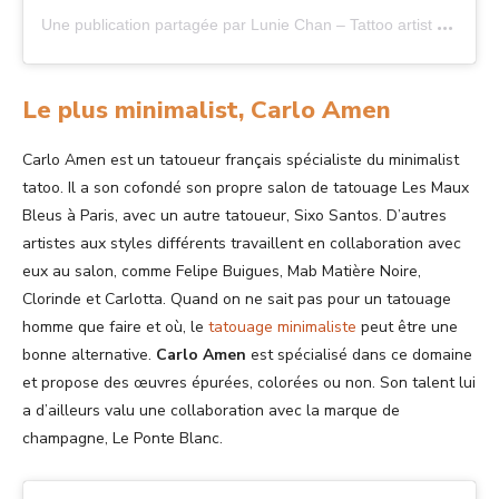
U
ne publication partagée par Lunie Chan – Tattoo artist (@luniechan)
Le plus minimalist, Carlo Amen
Carlo Amen est un tatoueur français spécialiste du minimalist
tatoo. Il a son cofondé son propre salon de tatouage Les Maux
Bleus à Paris, avec un autre tatoueur, Sixo Santos. D’autres
artistes aux styles différents travaillent en collaboration avec
eux au salon, comme Felipe Buigues, Mab Matière Noire,
Clorinde et Carlotta. Quand on ne sait pas pour un tatouage
homme que faire et où, le
tatouage minimaliste
peut être une
bonne alternative.
Carlo Amen
est spécialisé dans ce domaine
et propose des œuvres épurées, colorées ou non. Son talent lui
a d’ailleurs valu une collaboration avec la marque de
champagne, Le Ponte Blanc.