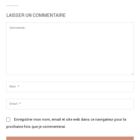
LAISSER UN COMMENTAIRE
Commenter
:
No
:*
Ema
:*
Enregistrer mon nom, email et site web dans ce navigateur pour la
prochaine fois que je commenterai.