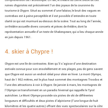
compréhension de l’acoustique. En fait, le théâtre du 2ème siècle de ces
ruines chypriotes est précisément l’un des joyaux de la couronne du
tourisme à Chypre. Situé au sommet d’une falaise, le bruit des vagues en
contrebas est à peine perceptible et il est possible d’entendre en toute
clarté ce qui est murmuré au-dessus de la scène. Tout au long de l’année,
ce théâtre accueille divers concerts et pièces de théâtre, dont la
représentation annuelle d’un texte de Shakespeare, qui a lieu chaque année
en juin depuis 1961.
4. skier à Chypre !
Chypre est une île de contrastes. Bien qu’il s’agisse d’une destination
estivale connue pour son ensoleillement et ses plages, peu de gens savent
que Chypre est aussi un endroit idéal pour skier en hiver. Le mont Olympe,
haut de 1 952 mètres, est le plus haut sommet des montagnes Troodos et
l’une des attractions à voir à Chypre. De janvier à mars, les montagnes de
l’Olympe se transforment en un paradis hivernal qui rappelle le Tyrol
autrichien. Le Mont Olympe possède six pistes de ski de différentes
longueurs et difficultés et deux pistes d’alpinisme (l’une longue de huit
kilomètres et les quatre autres) offrant des vues spectaculaires sur la côte