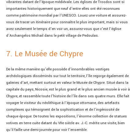
vibrantes datant de l’époque médiévale. Les églises de Troodos sont si
importantes historiquement que neuf d’entre elles ont été reconnues
comme patrimoine mondial par l’UNESCO. Louez une voiture et assurez-
vous de tracer un itinéraire pour connaître le plus important, mais si vous
avez seulement le temps d’en voir un, assurez-vous que c’est l’église
d’Archangelos Michail dans le petit village de Pedoulas.
7. Le Musée de Chypre
De la même manière qu’elle possède d’innombrables vestiges
archéologiques disséminés sur tout le territoire, l’île regorge également de
galeries d’art, mettant surtout en valeur le Musée de Chypre. Situé dans la
capitale du pays, Nicosie, est le plus grand et le plus ancien musée à voir à
Chypre, et rassemble toute l’histoire de l’île dans ses quatre murs. Elle fait
voyager le visiteur du néolithique à l’époque ottomane, des artefacts
complexes qui témoignent de la sophistication et de l’ingéniosité de
chaque époque. De toutes les expositions, l’énorme collection de statues
votives en terre cuite datant du VIIe siècle av. J.-C. mérite une visite, bien
qu’il faille une demi-journée pour voir l’ensemble.