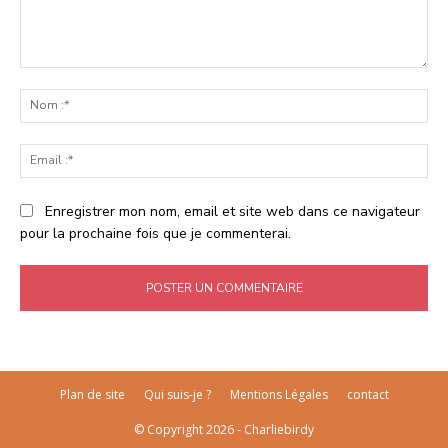
Commenter
:
No
:*
Ema
:*
Enregistrer mon nom, email et site web dans ce navigateur
pour la prochaine fois que je commenterai.
Plan de site
Qui suis-je ?
Mentions Légales
contact
© Copyright 2026 - Charliebirdy