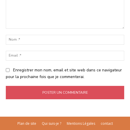
Commenter
:
No
:*
Ema
:*
Enregistrer mon nom, email et site web dans ce navigateur
pour la prochaine fois que je commenterai.
Plan de site
Qui suis-je ?
Mentions Légales
contact