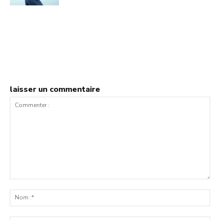
laisser un commentaire
Commenter
:
No
:*