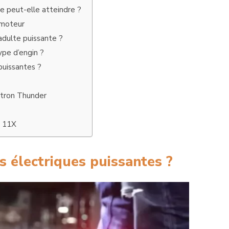
e peut-elle atteindre ?
 moteur
 adulte puissante ?
ype d’engin ?
puissantes ?
ltron Thunder
o 11X
es électriques puissantes ?