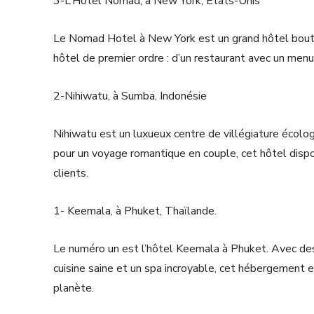
3-L’Hôtel Nomad, à New York, États-Unis
Le Nomad Hotel à New York est un grand hôtel bouti
hôtel de premier ordre : d’un restaurant avec un menu
2-Nihiwatu, à Sumba, Indonésie
Nihiwatu est un luxueux centre de villégiature écolog
pour un voyage romantique en couple, cet hôtel disp
clients.
1- Keemala, à Phuket, Thaïlande.
Le numéro un est l’hôtel Keemala à Phuket. Avec des ri
cuisine saine et un spa incroyable, cet hébergement e
planète.