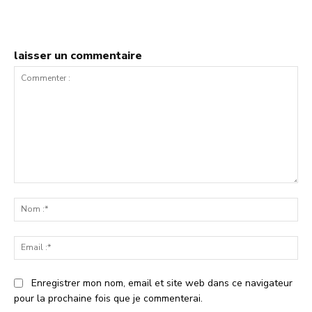
laisser un commentaire
Commenter
:
No
:*
Ema
:*
Enregistrer mon nom, email et site web dans ce navigateur
pour la prochaine fois que je commenterai.