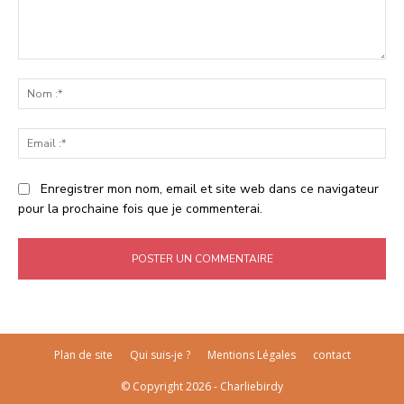
Commenter
:
No
:*
Ema
:*
Enregistrer mon nom, email et site web dans ce navigateur
pour la prochaine fois que je commenterai.
Plan de site
Qui suis-je ?
Mentions Légales
contact
© Copyright 2026 - Charliebirdy