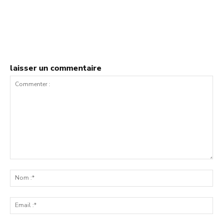
laisser un commentaire
Commenter
:
No
:*
Ema
:*