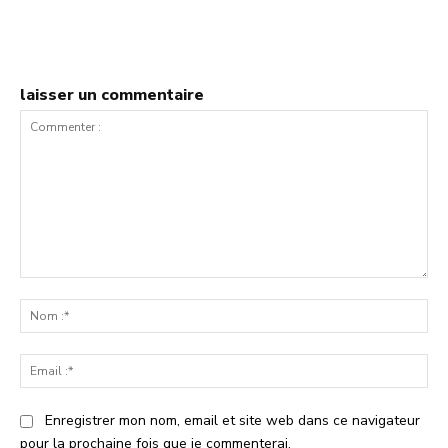
laisser un commentaire
Commenter
:
No
:*
Ema
:*
Enregistrer mon nom, email et site web dans ce navigateur
pour la prochaine fois que je commenterai.