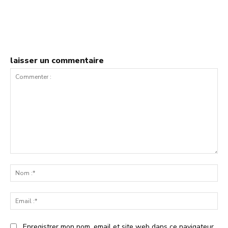
laisser un commentaire
Commenter
:
No
:*
Ema
:*
Enregistrer mon nom, email et site web dans ce navigateur