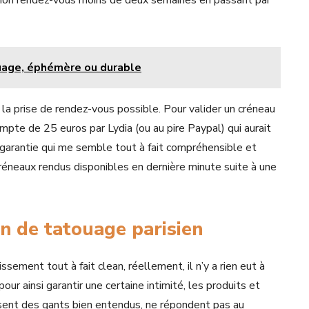
nu mon rendez-vous moins de deux semaines en passant par
touage, éphémère ou durable
t la prise de rendez-vous possible. Pour valider un créneau
te de 25 euros par Lydia (ou au pire Paypal) qui aurait
 garantie qui me semble tout à fait compréhensible et
réneaux rendus disponibles en dernière minute suite à une
on de tatouage parisien
sement tout à fait clean, réellement, il n’y a rien eut à
our ainsi garantir une certaine intimité, les produits et
lisent des gants bien entendus, ne répondent pas au