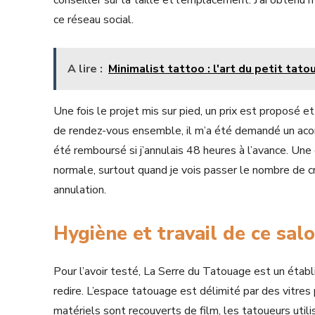
conseiller sur la taille et l’emplacement. J’ai obte
ce réseau social.
A lire :
Minimalist tattoo : l'art du petit ta
Une fois le projet mis sur pied, un prix est proposé e
de rendez-vous ensemble, il m’a été demandé un acomp
été remboursé si j’annulais 48 heures à l’avance. Une
normale, surtout quand je vois passer le nombre de c
annulation.
Hygiène et travail de ce sal
Pour l’avoir testé, La Serre du Tatouage est un établis
redire. L’espace tatouage est délimité par des vitres p
matériels sont recouverts de film, les tatoueurs uti