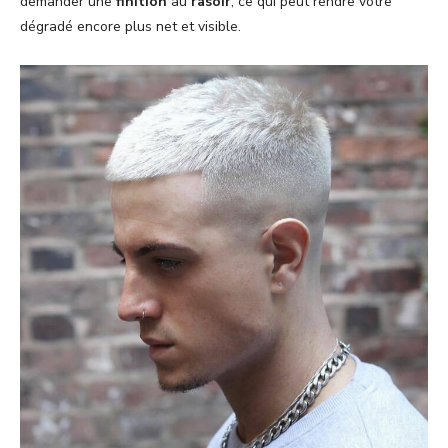
demander une
finition
au
rasoir
, ce qui peut rendre votre
dégradé encore plus net et visible.