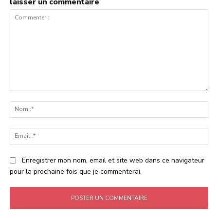
laisser un commentaire
Commenter
:
No
:*
Ema
:*
Enregistrer mon nom, email et site web dans ce navigateur
pour la prochaine fois que je commenterai.