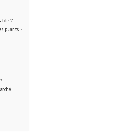
iable ?
s pliants ?
 ?
marché