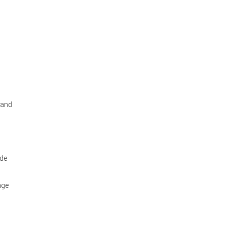
rand
 de
age