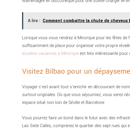
réaménagée en discothèque pour une soirée charger en é
A lire :
Comment combattre la chute de cheveux
Lorsque vous vous rendrez à Minorque pour les fêtes de fin 
suffisamment de place pour organiser votre propre réveil
location vacances à Minorque
est très intéressante pour c
Visitez Bilbao pour un dépayseme
Voyager c’est avant tout s’enrichir en découvrant de nomb
surtout originales. Où que vous séjourniez, vous serez n
espace situé non loin de Séville et Barcelone.
Vous pourrez faire un bond dans le futur avec des infrast
Las Siete Calles, comprenez le quartier des sept rues qui 