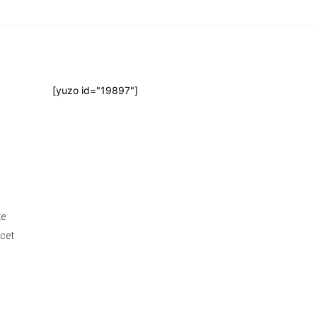
[yuzo id="19897"]
te
 cet