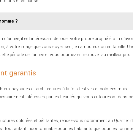
motions et en danse.
 homme ?
d’année, il est intéressant de louer votre propre propriété afin d’avoi
lon, à votre image que vous soyez seul, en amoureux ou en famille. Un
ette période de l’année et vous pourriez en retrouver au meilleur prix.
nt garantis
reux paysages et architectures à la fois festives et colorées mais
écessairement intéressés par les beautés qui vous entoureront dans ce
ructures colorées et pétillantes, rendez-vous notamment au Quartier d
est tout autant incontournable pour les habitants que pour les tourist