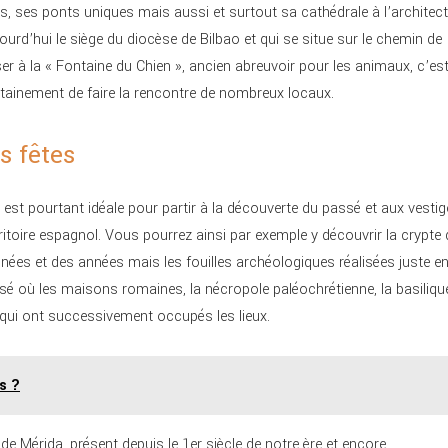
s, ses ponts uniques mais aussi et surtout sa cathédrale à l’architec
jourd’hui le siège du diocèse de Bilbao et qui se situe sur le chemin de
er à la « Fontaine du Chien », ancien abreuvoir pour les animaux, c’es
rtainement de faire la rencontre de nombreux locaux.
s fêtes
st pourtant idéale pour partir à la découverte du passé et aux vestig
ritoire espagnol. Vous pourrez ainsi par exemple y découvrir la crypte 
années et des années mais les fouilles archéologiques réalisées juste e
sé où les maisons romaines, la nécropole paléochrétienne, la basiliqu
e qui ont successivement occupés les lieux.
s ?
e Mérida, présent depuis le 1er siècle de notre ère et encore