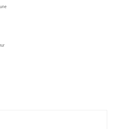
’une
eur