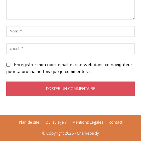
Commenter
:
No
:*
Ema
:*
Enregistrer mon nom, email et site web dans ce navigateur
pour la prochaine fois que je commenterai.
Plan de site
Qui suis-je ?
Mentions Légales
contact
© Copyright 2026 - Charliebirdy