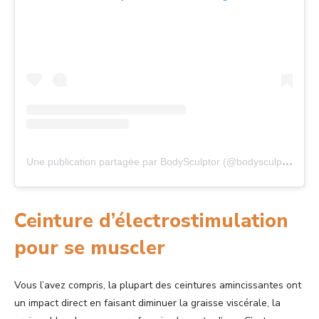
U
ne publication partagée par BodySculptor (@bodysculptor_fr)
Ceinture d’électrostimulation
pour se muscler
Vous l’avez compris, la plupart des ceintures amincissantes ont
un impact direct en faisant diminuer la graisse viscérale, la