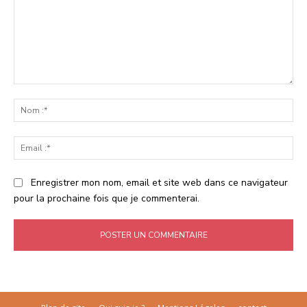
Commenter
:
No
:*
Ema
:*
Enregistrer mon nom, email et site web dans ce navigateur
pour la prochaine fois que je commenterai.