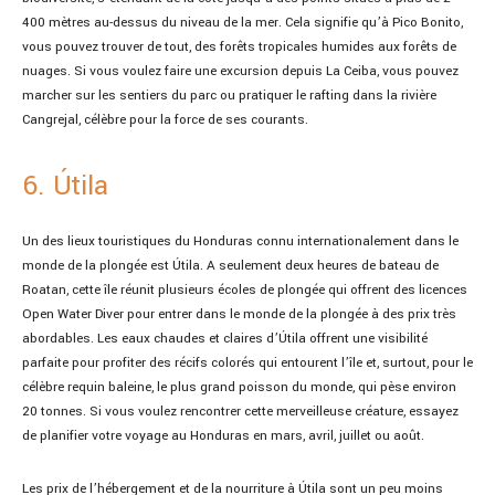
400 mètres au-dessus du niveau de la mer. Cela signifie qu’à Pico Bonito,
vous pouvez trouver de tout, des forêts tropicales humides aux forêts de
nuages. Si vous voulez faire une excursion depuis La Ceiba, vous pouvez
marcher sur les sentiers du parc ou pratiquer le rafting dans la rivière
Cangrejal, célèbre pour la force de ses courants.
6. Útila
Un des lieux touristiques du Honduras connu internationalement dans le
monde de la plongée est Útila. A seulement deux heures de bateau de
Roatan, cette île réunit plusieurs écoles de plongée qui offrent des licences
Open Water Diver pour entrer dans le monde de la plongée à des prix très
abordables. Les eaux chaudes et claires d’Útila offrent une visibilité
parfaite pour profiter des récifs colorés qui entourent l’île et, surtout, pour le
célèbre requin baleine, le plus grand poisson du monde, qui pèse environ
20 tonnes. Si vous voulez rencontrer cette merveilleuse créature, essayez
de planifier votre voyage au Honduras en mars, avril, juillet ou août.
Les prix de l’hébergement et de la nourriture à Útila sont un peu moins