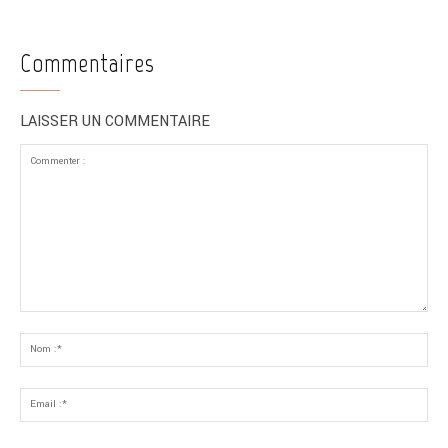
Commentaires
LAISSER UN COMMENTAIRE
Commenter
:
No
:*
Ema
:*