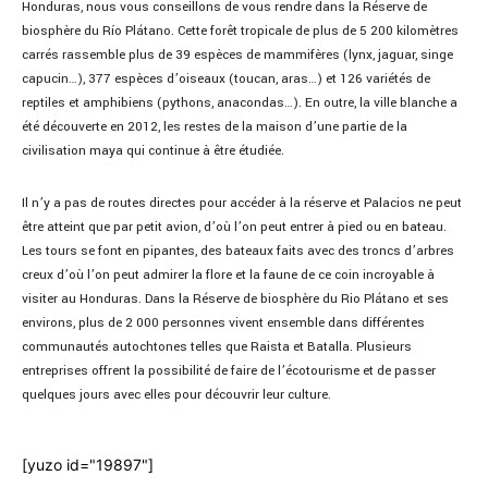
Honduras, nous vous conseillons de vous rendre dans la Réserve de
biosphère du Río Plátano. Cette forêt tropicale de plus de 5 200 kilomètres
carrés rassemble plus de 39 espèces de mammifères (lynx, jaguar, singe
capucin…), 377 espèces d’oiseaux (toucan, aras…) et 126 variétés de
reptiles et amphibiens (pythons, anacondas…). En outre, la ville blanche a
été découverte en 2012, les restes de la maison d’une partie de la
civilisation maya qui continue à être étudiée.
Il n’y a pas de routes directes pour accéder à la réserve et Palacios ne peut
être atteint que par petit avion, d’où l’on peut entrer à pied ou en bateau.
Les tours se font en pipantes, des bateaux faits avec des troncs d’arbres
creux d’où l’on peut admirer la flore et la faune de ce coin incroyable à
visiter au Honduras. Dans la Réserve de biosphère du Rio Plátano et ses
environs, plus de 2 000 personnes vivent ensemble dans différentes
communautés autochtones telles que Raista et Batalla. Plusieurs
entreprises offrent la possibilité de faire de l’écotourisme et de passer
quelques jours avec elles pour découvrir leur culture.
[yuzo id="19897"]