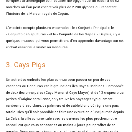
complexe archéologique est l’escalier hiéroglyphique, un escalier de 62
marches où l’on peut encore voir plus de 2 200 glyphes qui racontent
l’histoire de la Maison royale de Copán.
L’enceinte compte plusieurs ensembles : le « Conjunto Principal », le
« Conjunto de Sepulturas » et le « Conjunto de los Sapos ». De plus, il y a
quelques musées qui vous permettront d’en apprendre davantage sur cet
endroit essentiel à visiter au Honduras.
3. Cays Pigs
Un autre des endroits les plus connus pour passer un peu de vos
vacances au Honduras est le groupe des îles Cayos Cochinos. Composée
de deux îles principales (Cayo Menor et Cayo Mayor) et de 13 criques plus
petites d’origine corallienne, on y trouve les paysages typiquement
caribéens d’eau claire, de palmiers et de sable blond où règne une paix
totale. Bien qu’il soit possible de faire une excursion d’une journée depuis
La Ceiba, la ville continentale avec les services les plus proches, notre
conseil est que vous consacriez au moins 3 jours pour profiter de ce
paradis. Vous pouvez séjourner dans l’une des stations balnéaires de