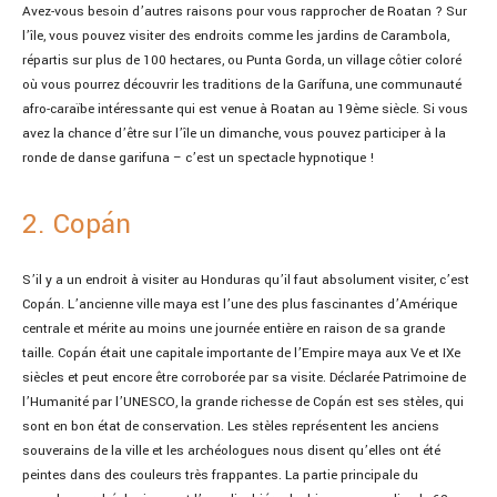
Avez-vous besoin d’autres raisons pour vous rapprocher de Roatan ? Sur
l’île, vous pouvez visiter des endroits comme les jardins de Carambola,
répartis sur plus de 100 hectares, ou Punta Gorda, un village côtier coloré
où vous pourrez découvrir les traditions de la Garífuna, une communauté
afro-caraïbe intéressante qui est venue à Roatan au 19ème siècle. Si vous
avez la chance d’être sur l’île un dimanche, vous pouvez participer à la
ronde de danse garifuna – c’est un spectacle hypnotique !
2. Copán
S’il y a un endroit à visiter au Honduras qu’il faut absolument visiter, c’est
Copán. L’ancienne ville maya est l’une des plus fascinantes d’Amérique
centrale et mérite au moins une journée entière en raison de sa grande
taille. Copán était une capitale importante de l’Empire maya aux Ve et IXe
siècles et peut encore être corroborée par sa visite. Déclarée Patrimoine de
l’Humanité par l’UNESCO, la grande richesse de Copán est ses stèles, qui
sont en bon état de conservation. Les stèles représentent les anciens
souverains de la ville et les archéologues nous disent qu’elles ont été
peintes dans des couleurs très frappantes. La partie principale du