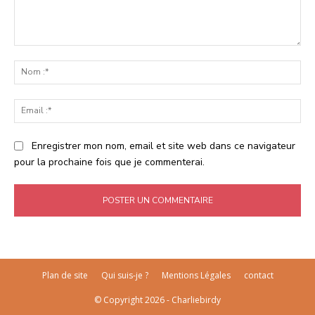
Commenter
:
No
:*
Ema
:*
Enregistrer mon nom, email et site web dans ce navigateur
pour la prochaine fois que je commenterai.
Plan de site
Qui suis-je ?
Mentions Légales
contact
© Copyright 2026 - Charliebirdy