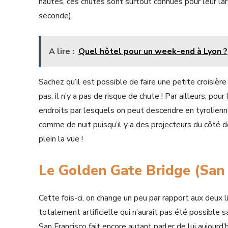
hautes, ces chutes sont surtout connues pour leur l
seconde).
A lire :
Quel hôtel pour un week-end à Lyon ?
Sachez qu’il est possible de faire une petite croisiè
pas, il n’y a pas de risque de chute ! Par ailleurs, pou
endroits par lesquels on peut descendre en tyrolienne
comme de nuit puisqu’il y a des projecteurs du côté d
plein la vue !
Le Golden Gate Bridge (San 
Cette fois-ci, on change un peu par rapport aux deux l
totalement artificielle qui n’aurait pas été possible 
San Francisco fait encore autant parler de lui aujourd’