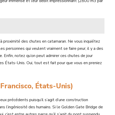
argeur immense et leur débit impressionnant (2800 m3 par
re à proximité des chutes en catamaran. Ne vous inquiétez
r les personnes qui veulent vraiment se faire peur, il y a des
. Enfin, notez qu’on peut admirer ces chutes de jour
es États-Unis. Oui, tout est fait pour que vous en preniez
Francisco, États-Unis)
ieux précédents puisqu’il s’agit d’une construction
sans l’ingéniosité des humains. Si le Golden Gate Bridge de
hui, c’est entre autres parce qu’il s’agit du pont suspendu