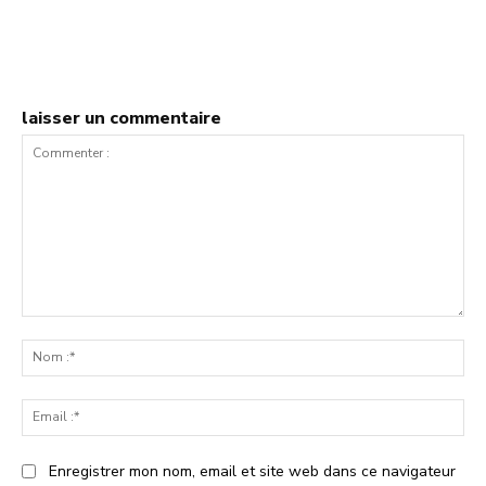
laisser un commentaire
Commenter
:
No
:*
Ema
:*
Enregistrer mon nom, email et site web dans ce navigateur