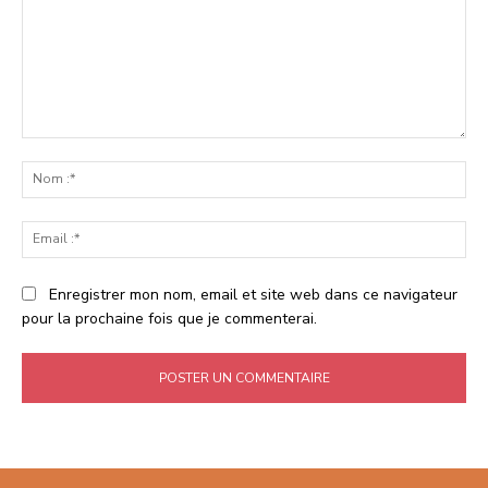
Commenter
:
No
:*
Ema
:*
Enregistrer mon nom, email et site web dans ce navigateur
pour la prochaine fois que je commenterai.