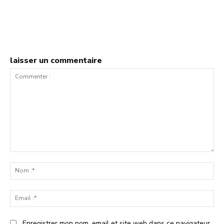
laisser un commentaire
Commenter
:
No
:*
Ema
:*
Enregistrer mon nom, email et site web dans ce navigateur