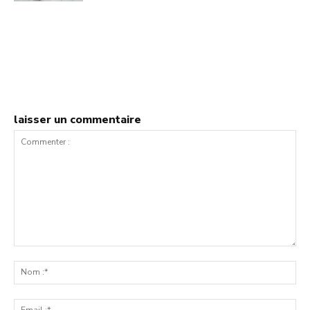
laisser un commentaire
Commenter
:
No
:*
Ema