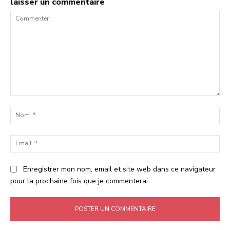
laisser un commentaire
Commenter
:
No
:*
Ema
:*
Enregistrer mon nom, email et site web dans ce navigateur
pour la prochaine fois que je commenterai.