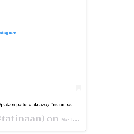
nstagram
t #plataemporter #takeaway #indianfood
tatinaan) on
Mar 16, 2019 at 10:51am PDT