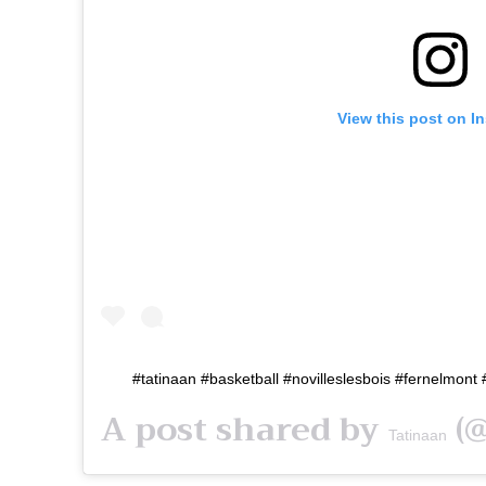
View this post on I
#tatinaan #basketball #novilleslesbois #fernelmon
A post shared by
(@
Tatinaan