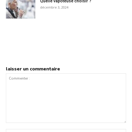
Quelle vapoteuse choisir ?
décembre 3, 2024
laisser un commentaire
Commenter
:
No