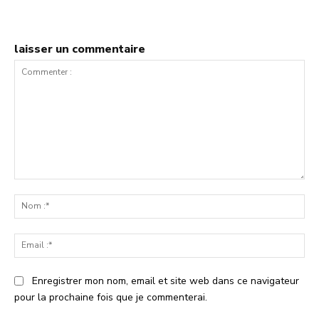
laisser un commentaire
Commenter
:
No
:*
Ema
:*
Enregistrer mon nom, email et site web dans ce navigateur
pour la prochaine fois que je commenterai.