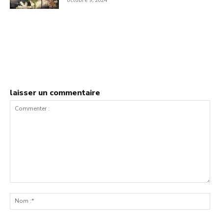
laisser un commentaire
Commenter
:
No
:*