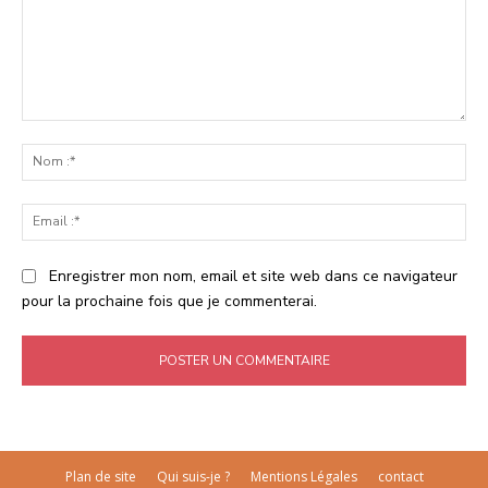
Commenter
:
No
:*
Ema
:*
Enregistrer mon nom, email et site web dans ce navigateur
pour la prochaine fois que je commenterai.
Plan de site
Qui suis-je ?
Mentions Légales
contact