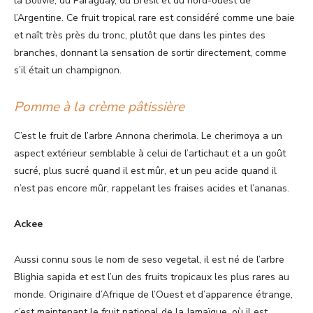
la Bolivie, du Paraguay, du Brésil et du nord-ouest de
l’Argentine. Ce fruit tropical rare est considéré comme une baie
et naît très près du tronc, plutôt que dans les pintes des
branches, donnant la sensation de sortir directement, comme
s’il était un champignon.
Pomme à la crème pâtissière
C’est le fruit de l’arbre Annona cherimola. Le cherimoya a un
aspect extérieur semblable à celui de l’artichaut et a un goût
sucré, plus sucré quand il est mûr, et un peu acide quand il
n’est pas encore mûr, rappelant les fraises acides et l’ananas.
Ackee
Aussi connu sous le nom de seso vegetal, il est né de l’arbre
Blighia sapida et est l’un des fruits tropicaux les plus rares au
monde. Originaire d’Afrique de l’Ouest et d’apparence étrange,
c’est maintenant le fruit national de la Jamaïque, où il est