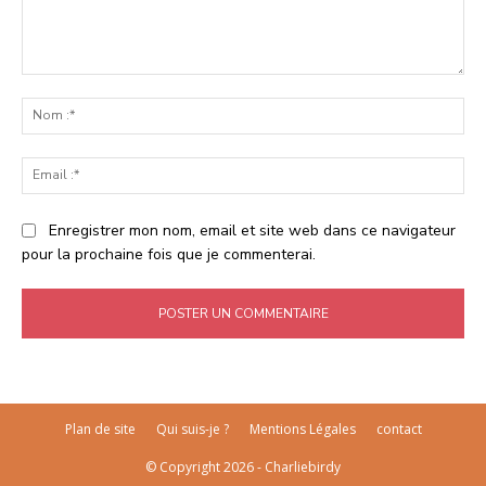
Commenter
:
No
:*
Ema
:*
Enregistrer mon nom, email et site web dans ce navigateur
pour la prochaine fois que je commenterai.
Plan de site
Qui suis-je ?
Mentions Légales
contact
© Copyright 2026 - Charliebirdy