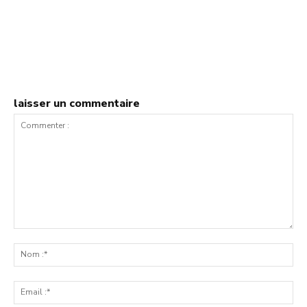
laisser un commentaire
Commenter
:
No
:*
Ema
:*