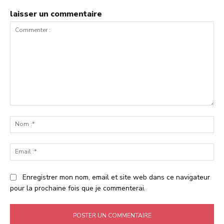
laisser un commentaire
Commenter
:
No
:*
Ema
:*
Enregistrer mon nom, email et site web dans ce navigateur
pour la prochaine fois que je commenterai.