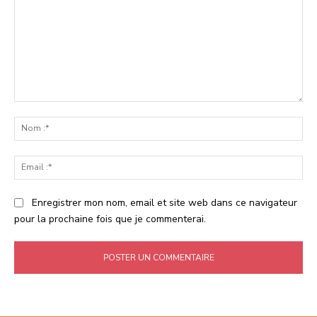
Commenter
:
No
:*
Ema
:*
Enregistrer mon nom, email et site web dans ce navigateur
pour la prochaine fois que je commenterai.