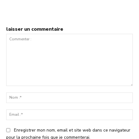
laisser un commentaire
Commenter
:
No
:*
Ema
:*
Enregistrer mon nom, email et site web dans ce navigateur
pour la prochaine fois que je commenterai.