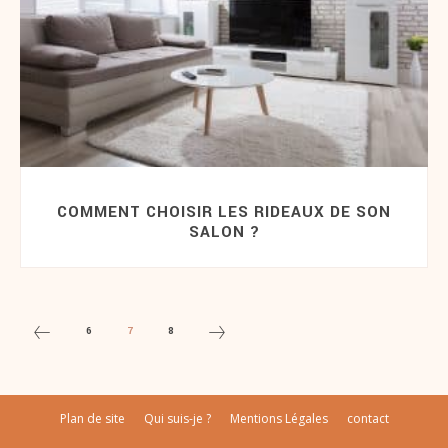
COMMENT CHOISIR LES RIDEAUX DE SON
SALON ?
6
7
8
Plan de site
Qui suis-je ?
Mentions Légales
contact